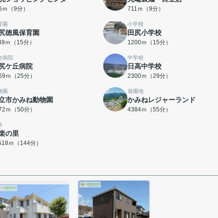
96ｍ（9分）
711ｍ（9分）
育園
小学校
尻徳風保育園
田尻小学校
149ｍ（15分）
1200ｍ（15分）
合病院
中学校
尻ケ丘病院
日高中学校
969ｍ（25分）
2300ｍ（29分）
物園
遊園地
立市かみね動物園
かみねレジャーランド
972ｍ（50分）
4384ｍ（55分）
泉
楽の里
1518ｍ（144分）