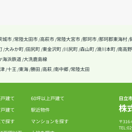
茨城市
常陸太田市
高萩市
常陸大宮市
那珂市
那珂郡東海村
/
/
/
/
/
/
町
大みか町
田尻町
東金沢町
川尻町
森山町
滑川本町
南高野
/
/
/
/
/
/
/
か海浜鉄道
大洗鹿島線
/
津
十王
東海
勝田
高萩
南中郷
常陸太田
/
/
/
/
/
/
築戸建て
60坪以上戸建て
日立
株
古戸建て
駅近物件
区で探す
マンションを探す
〒316
TEL:02