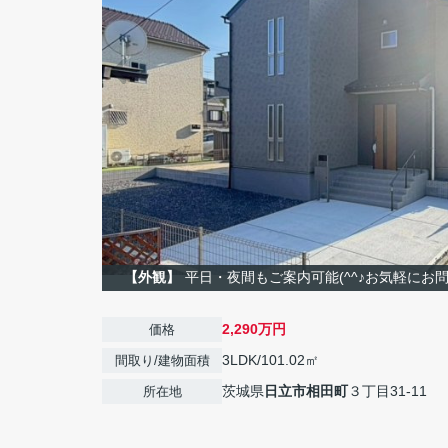
【外観】
平日・夜間もご案内可能(^^♪お気軽にお問い
2,290万円
価格
3LDK/101.02㎡
間取り/建物面積
茨城県
日立市
相田町
３丁目31-11
所在地