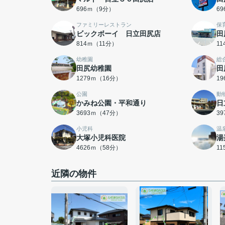
696ｍ（9分）
6
ファミリーレストラン
保
ビックボーイ 日立田尻店
田
814ｍ（11分）
1
幼稚園
総
田尻幼稚園
田
1279ｍ（16分）
1
公園
動
かみね公園・平和通り
日
3693ｍ（47分）
3
小児科
温
大塚小児科医院
湯
4626ｍ（58分）
1
近隣の物件