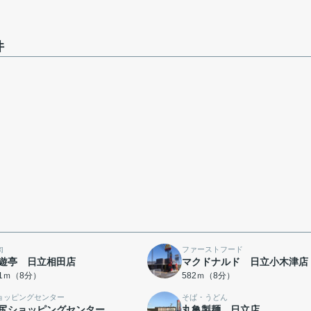
件
肉
ファーストフード
遊亭 日立相田店
マクドナルド 日立小木津店
81ｍ（8分）
582ｍ（8分）
ョッピングセンター
そば・うどん
尻ショッピングセンター
丸亀製麺 日立店