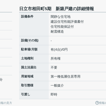
日立市相田町5期 新築戸建の詳細情報
設備条件
閑静な住宅地
建設住宅性能評価書付
住宅性能保証付
耐震構造
設備(その他)
-
駐車場/月額
有(4台)/0円
土地権利
所有権
国土法届出
不要
用途地域
第一種低層住居専用
分
取引態様
一般媒介
引渡し
即時
情報の見方
情報