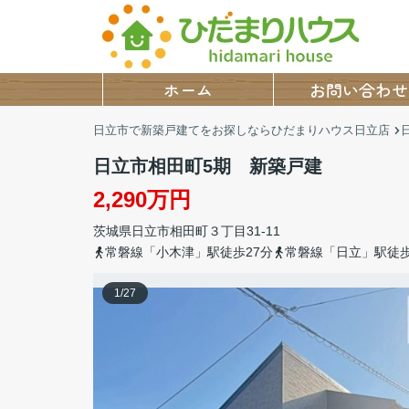
ホーム
お問い合わせ
日立市で新築戸建てをお探しならひだまりハウス日立店
日立市相田町5期 新築戸建
2,290万円
茨城県
日立市
相田町
３丁目31-11
常磐線「小木津」駅徒歩27分
常磐線「日立」駅徒歩
1
/
27