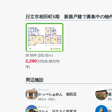
日立市相田町5期 新築戸建で募集中の物
30.55坪 (101.02㎡)
2,290
万円(35.88万円/
坪)
周辺施設
ラーメン
焼
かっぺらぁめん 相田店
漫
441ｍ（6分）
5
スーパー
シ
マルト 日立ＳＣ田尻店
田