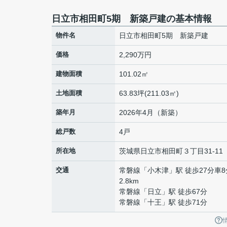
日立市相田町5期 新築戸建の基本情報
物件名
日立市相田町5期 新築戸建
価格
2,290万円
建物面積
101.02㎡
土地面積
63.83坪(211.03㎡)
築年月
2026年4月（新築）
総戸数
4戸
所在地
茨城県
日立市
相田町
３丁目31-11
交通
常磐線
「
小木津
」駅 徒歩27分車8
2.8km
常磐線
「
日立
」駅 徒歩67分
常磐線
「
十王
」駅 徒歩71分