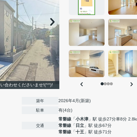
合わせくださいませ!(^^)!
2026年4月(新築)
築年
有(4台)
駐車
常磐線
「
小木津
」駅 徒歩27分車8分 2.8
常磐線
「
日立
」駅 徒歩67分
交通
常磐線
「
十王
」駅 徒歩71分