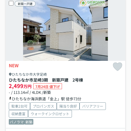
新築一戸建
NEW
ひたちなか市大字足崎
ひたちなか市足崎3期 新築戸建 2号棟
2,499
万円
7月24日 値下げ
- / 113.14㎡ / 4LDK /新築
ひたちなか海浜鉄道「金上」駅 徒歩73分
駐車2台可
プロパンガス
陽当り良好
バリアフリー
収納豊富
ウォークインクロゼット
パノラマ
新築