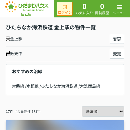
0
0
メニュー
お気に入り
閲覧履歴
ひたちなか海浜鉄道 金上駅の物件一覧
金上駅
変更
販売中
変更
おすすめの沿線
常磐線
/
水郡線
/
ひたちなか海浜鉄道
/
大洗鹿島線
17
件（会員物件 13件）