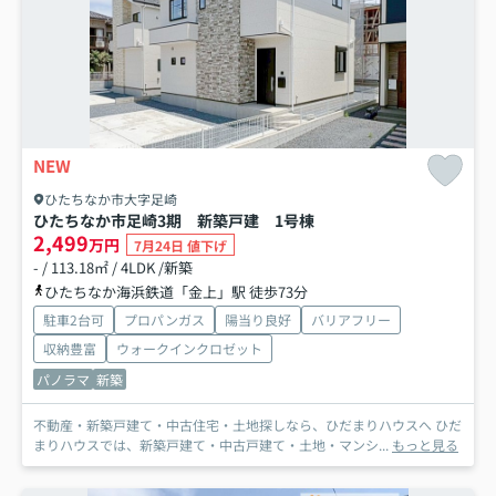
NEW
ひたちなか市大字足崎
ひたちなか市足崎3期 新築戸建 1号棟
2,499
万円
7月24日 値下げ
- / 113.18㎡ / 4LDK /新築
ひたちなか海浜鉄道「金上」駅 徒歩73分
駐車2台可
プロパンガス
陽当り良好
バリアフリー
収納豊富
ウォークインクロゼット
パノラマ
新築
不動産・新築戸建て・中古住宅・土地探しなら、ひだまりハウスへ ひだ
まりハウスでは、新築戸建て・中古戸建て・土地・マンシ...
もっと見る