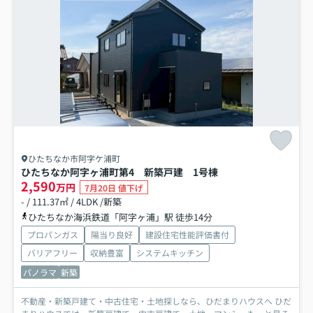
ひたちなか市阿字ケ浦町
ひたちなか阿字ヶ浦町第4 新築戸建 1号棟
2,590
万円
7月20日 値下げ
- / 111.37㎡ / 4LDK /新築
ひたちなか海浜鉄道「阿字ヶ浦」駅 徒歩14分
プロパンガス
陽当り良好
建設住宅性能評価書付
バリアフリー
収納豊富
システムキッチン
パノラマ
新築
不動産・新築戸建て・中古住宅・土地探しなら、ひだまりハウスへ ひだ