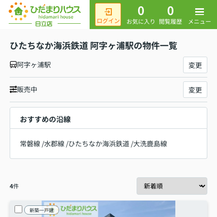
0
0
メニュー
お気に入り
閲覧履歴
ひたちなか海浜鉄道 阿字ヶ浦駅の物件一覧
阿字ヶ浦駅
変更
販売中
変更
おすすめの沿線
常磐線
/
水郡線
/
ひたちなか海浜鉄道
/
大洗鹿島線
4
件
新築一戸建