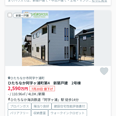
まりハウスでは、新築戸建て・中古戸建て・土地・マンシ...
もっと見る
新築一戸建
ひたちなか市阿字ケ浦町
ひたちなか阿字ヶ浦町第4 新築戸建 2号棟
2,590
万円
7月20日 値下げ
- / 110.96㎡ / 4LDK /新築
ひたちなか海浜鉄道「阿字ヶ浦」駅 徒歩14分
プロパンガス
陽当り良好
建設住宅性能評価書付
バリアフリー
収納豊富
ウォークインクロゼット