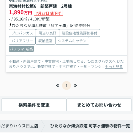
那珂郡東海村大字村松
東海村村松第6 新築戸建 2号棟
1,890
万円
7月27日 値下げ
- / 95.16㎡ / 4LDK /新築
ひたちなか海浜鉄道「阿字ヶ浦」駅 徒歩99分
プロパンガス
陽当り良好
建設住宅性能評価書付
バリアフリー
収納豊富
システムキッチン
パノラマ
新築
不動産・新築戸建て・中古住宅・土地探しなら、ひだまりハウスへ ひだ
まりハウスでは、新築戸建て・中古戸建て・土地・マンシ...
もっと見る
1
検索条件を変更
まとめてお問い合わせ
ひだまりハウス日立店
ひたちなか海浜鉄道 阿字ヶ浦駅の物件一覧