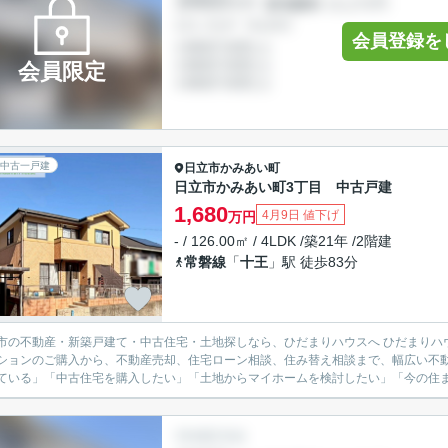
会員登録を
会員限定
中古一戸建
日立市
かみあい町
日立市かみあい町3丁目 中古戸建
1,680
4月9日 値下げ
万円
- / 126.00㎡ / 4LDK /築21年 /2階建
常磐線
「
十王
」駅 徒歩83分
不動産・新築戸建て・中古住宅・土地探しなら、ひだまりハウスへ ひだまりハウスでは、日立市を中心に、新築戸建て・中古戸建て・土地・
ションのご購入から、不動産売却、住宅ローン相談、住み替え相談まで、幅広い不動
ている」「中古住宅を購入したい」「土地からマイホームを検討したい」「今の住まい