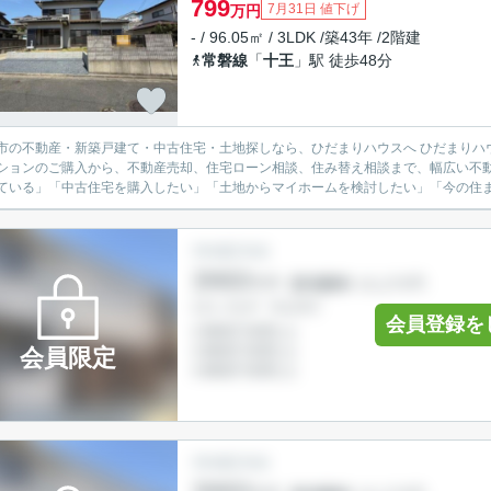
799
7月31日 値下げ
万円
- / 96.05㎡ / 3LDK /築43年 /2階建
常磐線
「
十王
」駅 徒歩48分
不動産・新築戸建て・中古住宅・土地探しなら、ひだまりハウスへ ひだまりハウスでは、日立市を中心に、新築戸建て・中古戸建て・土地・
ションのご購入から、不動産売却、住宅ローン相談、住み替え相談まで、幅広い不動
ている」「中古住宅を購入したい」「土地からマイホームを検討したい」「今の住まい
会員登録を
会員限定