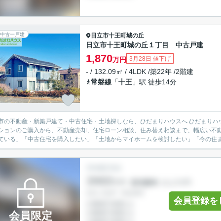
中古一戸建
日立市
十王町城の丘
日立市十王町城の丘１丁目 中古戸建
1,870
3月28日 値下げ
万円
- / 132.09㎡ / 4LDK /築22年 /2階建
常磐線
「
十王
」駅 徒歩14分
不動産・新築戸建て・中古住宅・土地探しなら、ひだまりハウスへ ひだまりハウスでは、日立市を中心に、新築戸建て・中古戸建て・土地・
ションのご購入から、不動産売却、住宅ローン相談、住み替え相談まで、幅広い不動
ている」「中古住宅を購入したい」「土地からマイホームを検討したい」「今の住まい
会員登録を
会員限定