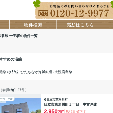
物件検索
売却はこちら
常磐線 十王駅の物件一覧
すすめの沿線
磐線
/
水郡線
/
ひたちなか海浜鉄道
/
大洗鹿島線
（会員物件 27件）
中古一戸建
日立市
東滑川町
日立市東滑川町２丁目 中古戸建
2,950
8月2日 値下げ
万円