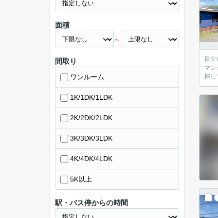
面積
～
日立市の
間取り
マン
ワンルーム
探し
1K/1DK/1LDK
2K/2DK/2LDK
3K/3DK/3LDK
4K/4DK/4LDK
5K以上
駅・バス停からの時間