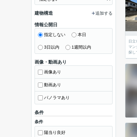
建物構造
追加する
情報公開日
指定しない
本日
日立市の
3日以内
1週間以内
マン
探し
画像・動画あり
画像あり
動画あり
パノラマあり
条件
条件
陽当り良好