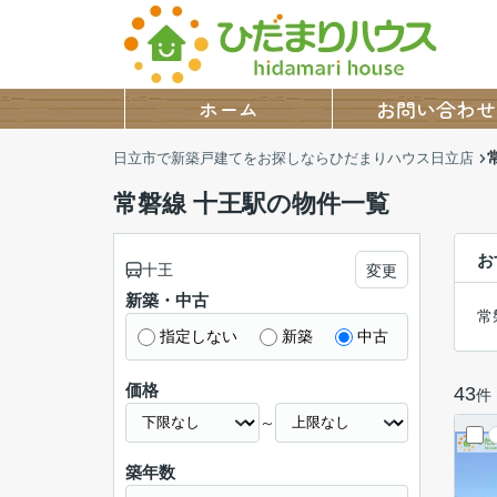
ホーム
お問い合わせ
日立市で新築戸建てをお探しならひだまりハウス日立店
常磐線 十王駅の物件一覧
お
十王
変更
新築・中古
常
指定しない
新築
中古
価格
43
件
～
築年数