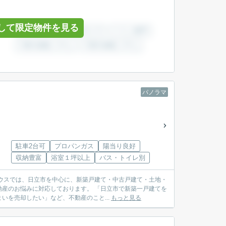
して限定物件を見る
パノラマ
駐車2台可
プロパンガス
陽当り良好
収納豊富
浴室１坪以上
バス・トイレ別
産のお悩みに対応しております。 「日立市で新築一戸建てを
を売却したい」など、不動産のこと...
もっと見る