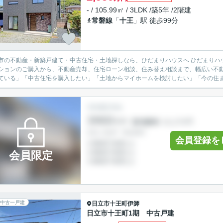
- / 105.99㎡ / 3LDK /築5年 /2階建
常磐線
「
十王
」駅 徒歩99分
不動産・新築戸建て・中古住宅・土地探しなら、ひだまりハウスへ ひだまりハウスでは、日立市を中心に、新築戸建て・中古戸建て・土地・
ションのご購入から、不動産売却、住宅ローン相談、住み替え相談まで、幅広い不動
ている」「中古住宅を購入したい」「土地からマイホームを検討したい」「今の住まい
会員登録を
会員限定
中古一戸建
日立市
十王町伊師
日立市十王町1期 中古戸建