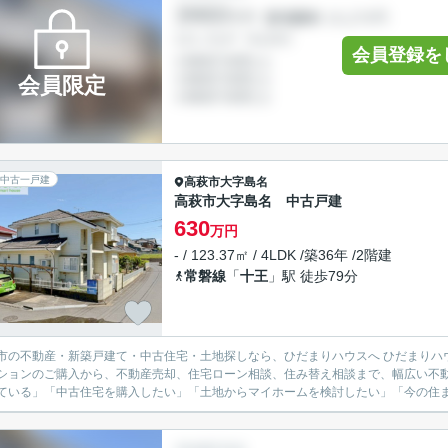
会員登録を
会員限定
中古一戸建
高萩市
大字島名
高萩市大字島名 中古戸建
630
万円
- / 123.37㎡ / 4LDK /築36年 /2階建
常磐線
「
十王
」駅 徒歩79分
不動産・新築戸建て・中古住宅・土地探しなら、ひだまりハウスへ ひだまりハウスでは、日立市を中心に、新築戸建て・中古戸建て・土地・
ションのご購入から、不動産売却、住宅ローン相談、住み替え相談まで、幅広い不動
ている」「中古住宅を購入したい」「土地からマイホームを検討したい」「今の住まい