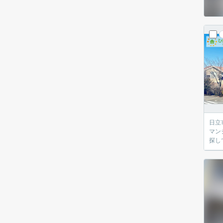
日立市の
マン
探し