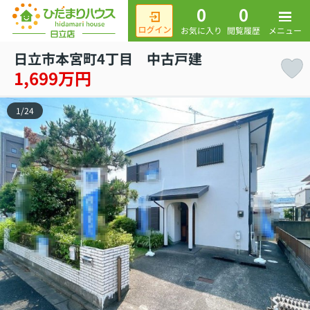
0
0
メニュー
お気に入り
閲覧履歴
日立市本宮町4丁目 中古戸建
1,699万円
1
/
24