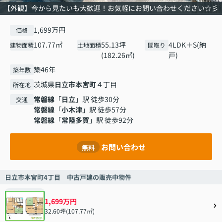
【外観】今から見たいも大歓迎！お気軽にお問い合わせください☆彡
1,699万円
価格
107.77㎡
55.13坪
4LDK＋S(納
建物面積
土地面積
間取り
(182.26㎡)
戸)
築46年
築年数
茨城県
日立市
本宮町
４丁目
所在地
常磐線
「
日立
」駅 徒歩30分
交通
常磐線
「
小木津
」駅 徒歩57分
常磐線
「
常陸多賀
」駅 徒歩92分
お問い合わせ
無料
日立市本宮町4丁目 中古戸建の販売中物件
1,699万円
32.60坪(107.77㎡)