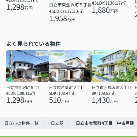
4SLDK (136.17㎡)
1,298
日立市東金沢町５丁目
4
1,880
万円
4SLDK (117.30㎡)
万円
1,958
万円
よく見られている物件
日立市金沢町６丁目
日立市若葉町２丁目
日立市西成沢町３丁目
4LDK (109.11㎡)
5DK (108.47㎡)
8K (109.82㎡)
3
1,298
510
1,430
万円
万円
万円
日立市の物件一覧
日立駅
日立市本宮町4丁目 中古戸建