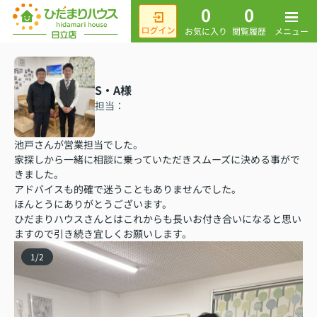
0
0
メニュー
お気に入り
閲覧履歴
S・A様
担当：
池戸さんが営業担当でした。
家探しから一緒に相談に乗っていただきスムーズに決める事がで
きました。
アドバイスも的確で迷うこともありませんでした。
ほんとうにありがとうございます。
ひだまりハウスさんとはこれからも長いお付き合いになると思い
ますので引き続き宜しくお願いします。
1
/
2