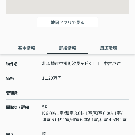
地図アプリで見る
基本情報
詳細情報
周辺環境
北茨城市中郷町汐見ヶ丘3丁目 中古戸建
物件名
1,129万円
価格
-
管理費
5K
間取り / 詳細
K 6.0帖 1室
/
和室 8.0帖 1室
/
和室 6.0帖 1室
/
洋室 6.0帖 1室
/
和室 6.0帖 1室
/
和室 4.5帖 1室
南
向き