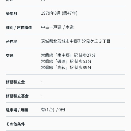
1979年8月 (築47年)
築年月
中古一戸建 / 木造
種別 / 建物構造
茨城県
北茨城市
中郷町汐見ケ丘
３丁目
所在地
常磐線
「
南中郷
」駅 徒歩27分
交通
常磐線
「
磯原
」駅 徒歩51分
常磐線
「
高萩
」駅 徒歩89分
-
修繕積立金
-
修繕積立基金
有(1台) / 0円
駐車場 / 月額
その他条件