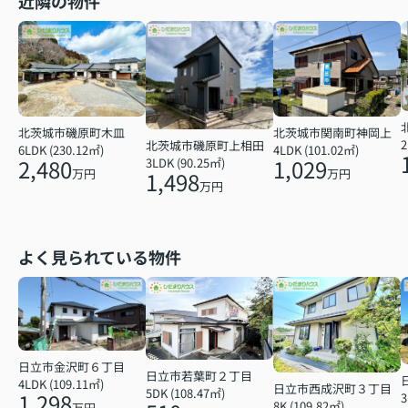
近隣の物件
北茨城市磯原町木皿
北茨城市関南町神岡上
2
北茨城市磯原町上相田
6LDK (230.12㎡)
4LDK (101.02㎡)
2,480
1,029
3LDK (90.25㎡)
万円
万円
1,498
万円
よく見られている物件
日立市金沢町６丁目
日立市若葉町２丁目
4LDK (109.11㎡)
日立市西成沢町３丁目
5DK (108.47㎡)
1,298
3
8K (109.82㎡)
万円