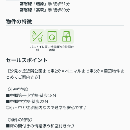
常磐線
「
磯原
」駅 徒歩51分
常磐線
「
高萩
」駅 徒歩89分
物件の特徴
バストイレ
室内洗濯機
独立洗面台
別
置場
セールスポイント
【汐見ヶ丘近隣公園まで車2分×ベニマルまで車5分×周辺物件ま
とめてご案内☆彡】
《小中学校》
■中郷第一小学校-徒歩18分
■中郷中学校-徒歩22分
◎小・中と徒歩圏内なので通学も安心です♪
《物件の特徴》
■床の間付きの情緒漂う和室付き☆彡