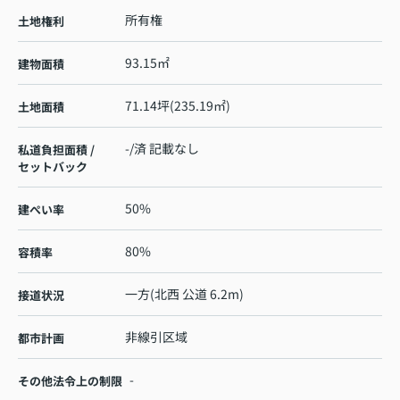
所有権
土地権利
93.15㎡
建物面積
71.14坪(235.19㎡)
土地面積
-/済 記載なし
私道負担面積 /
セットバック
50%
建ぺい率
80%
容積率
一方(北西 公道 6.2m)
接道状況
非線引区域
都市計画
-
その他法令上の制限