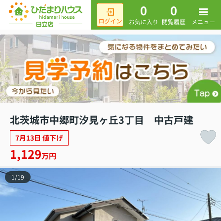
0
0
メニュー
お気に入り
閲覧履歴
北茨城市中郷町汐見ヶ丘3丁目 中古戸建
7月13日 値下げ
1,129
万円
1
/
19