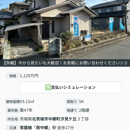
【外観】今から見たいも大歓迎！お気軽にお問い合わせください☆彡
1,129万円
価格
支払いシミュレーション
93.15㎡
5K
建物面積
間取り
築47年
2階建
築年数
階建て
茨城県
北茨城市
中郷町汐見ケ丘
３丁目
所在地
常磐線
「
南中郷
」駅 徒歩27分
交通