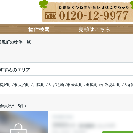
物件検索
売却はこちら
田尻町の物件一覧
すすめのエリア
成沢町
/
東大沼町
/
川尻町
/
大字足崎
/
東金沢町
/
田尻町
/
かみあい町
/
大沼
会員物件 5件）