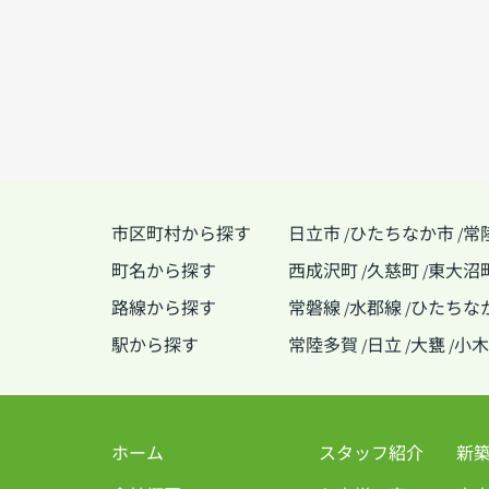
市区町村から探す
日立市
ひたちなか市
常
/
/
町名から探す
西成沢町
久慈町
東大沼
/
/
路線から探す
常磐線
水郡線
ひたちな
/
/
駅から探す
常陸多賀
日立
大甕
小木
/
/
/
ホーム
スタッフ紹介
新