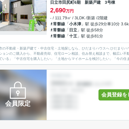
日立市田尻町6期 新築戸建 3号棟
2,690
万円
- / 111.79㎡ / 3LDK /新築 /2階建
常磐線
「
小木津
」駅 徒歩29分車10分 3.6
常磐線
「
日立
」駅 徒歩58分
常磐線
「
十王
」駅 徒歩81分
不動産・新築戸建て・中古住宅・土地探しなら、ひだまりハウスへ ひだまりハウスでは、日立市を中心に、新築戸建て・中古戸建て・土地・
ションのご購入から、不動産売却、住宅ローン相談、住み替え相談まで、幅広い不動
ている」「中古住宅を購入したい」「土地からマイホームを検討したい」「今の住まい
会員登録を
会員限定