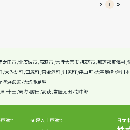
1
陸太田市
北茨城市
高萩市
常陸大宮市
那珂市
那珂郡東海村
/
/
/
/
/
/
町
大みか町
田尻町
東金沢町
川尻町
森山町
大字足崎
滑川本
/
/
/
/
/
/
/
か海浜鉄道
大洗鹿島線
/
津
十王
東海
勝田
高萩
常陸太田
南中郷
/
/
/
/
/
/
築戸建て
60坪以上戸建て
日立
株