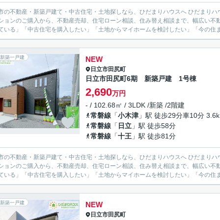
不動産・新築戸建て・中古住宅・土地探しなら、ひだまりハウスへ ひだまりハウスでは、日立市を中心に、新築戸建て・中古戸建て・土地・
ションのご購入から、不動産売却、住宅ローン相談、住み替え相談まで、幅広い不動
ている」「中古住宅を購入したい」「土地からマイホームを検討したい」「今の住まい
新築一戸建
NEW
日立市
田尻町
日立市田尻町6期 新築戸建 1号棟
2,690
万円
- / 102.68㎡ / 3LDK /新築 /2階建
常磐線
「
小木津
」駅 徒歩29分車10分 3.6
常磐線
「
日立
」駅 徒歩58分
常磐線
「
十王
」駅 徒歩81分
不動産・新築戸建て・中古住宅・土地探しなら、ひだまりハウスへ ひだまりハウスでは、日立市を中心に、新築戸建て・中古戸建て・土地・
ションのご購入から、不動産売却、住宅ローン相談、住み替え相談まで、幅広い不動
ている」「中古住宅を購入したい」「土地からマイホームを検討したい」「今の住まい
新築一戸建
NEW
日立市
田尻町