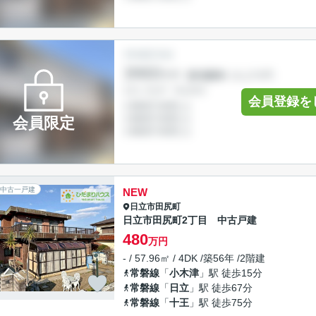
会員登録を
会員限定
中古一戸建
NEW
日立市
田尻町
日立市田尻町2丁目 中古戸建
480
万円
- / 57.96㎡ / 4DK /築56年 /2階建
常磐線
「
小木津
」駅 徒歩15分
常磐線
「
日立
」駅 徒歩67分
常磐線
「
十王
」駅 徒歩75分