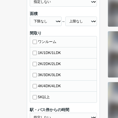
面積
～
間取り
ワンルーム
1K/1DK/1LDK
2K/2DK/2LDK
3K/3DK/3LDK
4K/4DK/4LDK
5K以上
駅・バス停からの時間