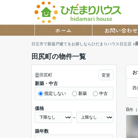
ホーム
お問い合わせ
日立市で新築戸建てをお探しならひだまりハウス日立店
田尻町の物件一覧
お
田尻町
変更
新築・中古
西
指定しない
新築
中古
価格
8
件（
～
築年数