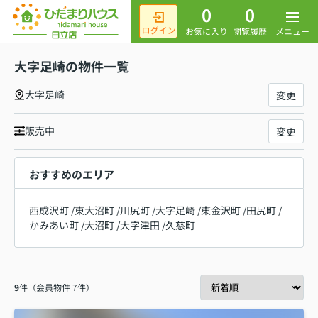
0
0
メニュー
お気に入り
閲覧履歴
大字足崎の物件一覧
大字足崎
変更
販売中
変更
おすすめのエリア
西成沢町
/
東大沼町
/
川尻町
/
大字足崎
/
東金沢町
/
田尻町
/
かみあい町
/
大沼町
/
大字津田
/
久慈町
9
件（会員物件 7件）