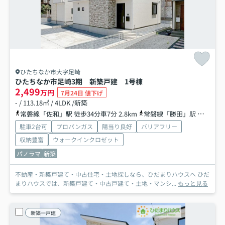
ひたちなか市大字足崎
ひたちなか市足崎3期 新築戸建 1号棟
2,499
万円
7月24日 値下げ
- / 113.18㎡ / 4LDK /新築
常磐線「佐和」駅 徒歩34分車7分 2.8km
常磐線「勝田」駅 徒歩66分
駐車2台可
プロパンガス
陽当り良好
バリアフリー
収納豊富
ウォークインクロゼット
パノラマ
新築
不動産・新築戸建て・中古住宅・土地探しなら、ひだまりハウスへ ひだ
まりハウスでは、新築戸建て・中古戸建て・土地・マンシ...
もっと見る
新築一戸建