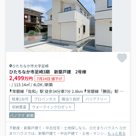
ひたちなか市大字足崎
ひたちなか市足崎3期 新築戸建 2号棟
2,499
万円
7月24日 値下げ
- / 113.14㎡ / 4LDK /新築
常磐線「佐和」駅 徒歩34分車7分 2.8km
常磐線「勝田」駅 徒歩66分
駐車2台可
プロパンガス
陽当り良好
バリアフリー
収納豊富
ウォークインクロゼット
パノラマ
新築
不動産・新築戸建て・中古住宅・土地探しなら、ひだまりハウスへ ひだ
まりハウスでは、新築戸建て・中古戸建て・土地・マンシ...
もっと見る