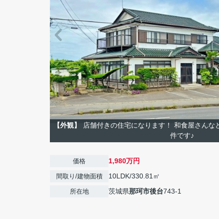
【外観】
店舗付きの住宅になります！ 和食屋さんな
件です♪
1,980万円
価格
10LDK/330.81㎡
間取り/建物面積
茨城県
那珂市
後台
743-1
所在地