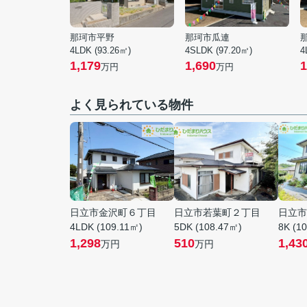
那珂市平野
那珂市瓜連
4LDK (93.26㎡)
4SLDK (97.20㎡)
4
1,179
1,690
1
万円
万円
よく見られている物件
日立市金沢町６丁目
日立市若葉町２丁目
日立市
4LDK (109.11㎡)
5DK (108.47㎡)
8K (1
1,298
510
1,43
万円
万円