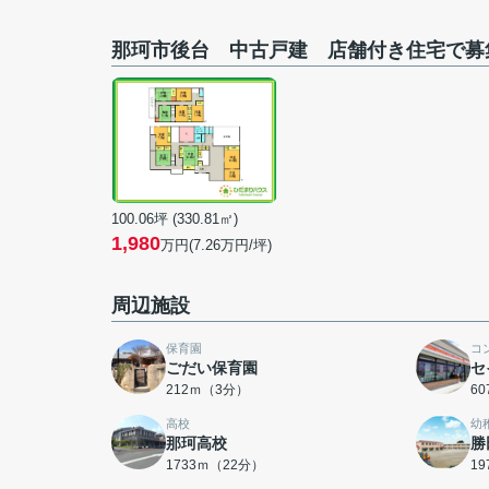
那珂市後台 中古戸建 店舗付き住宅で募
100.06坪 (330.81㎡)
1,980
万円(7.26万円/坪)
周辺施設
保育園
コ
ごだい保育園
セ
212ｍ（3分）
6
高校
幼
那珂高校
勝
1733ｍ（22分）
1