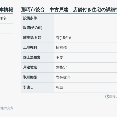
本情報
那珂市後台 中古戸建 店舗付き住宅の詳細
住宅
設備条件
設備(その他)
-
駐車場/月額
有(15台)/-
土地権利
所有権
国土法届出
不要
用途地域
無指定
取引態様
専任媒介
引渡し
相談
情報
情報の見方