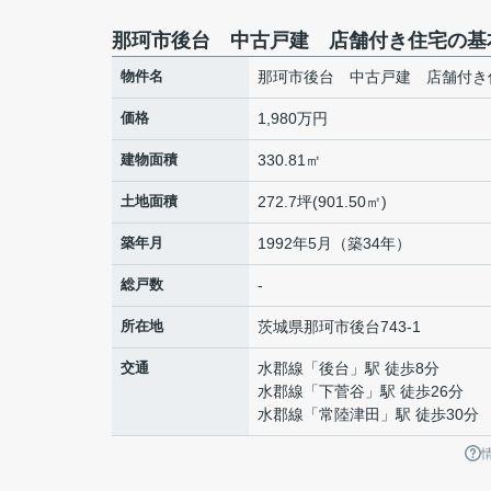
那珂市後台 中古戸建 店舗付き住宅の基
物件名
那珂市後台 中古戸建 店舗付き
価格
1,980万円
建物面積
330.81㎡
土地面積
272.7坪(901.50㎡)
築年月
1992年5月（築34年）
総戸数
-
所在地
茨城県
那珂市
後台
743-1
交通
水郡線
「
後台
」駅 徒歩8分
水郡線
「
下菅谷
」駅 徒歩26分
水郡線
「
常陸津田
」駅 徒歩30分