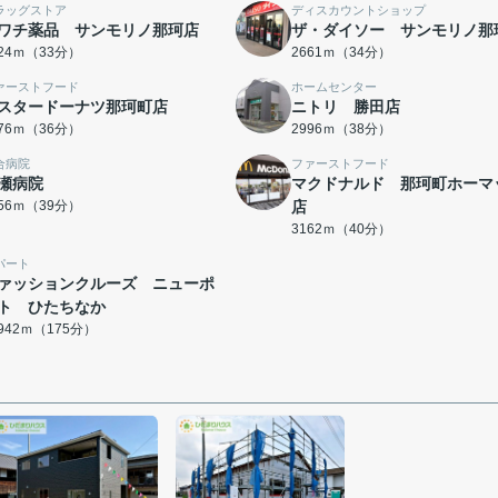
ラッグストア
ディスカウントショップ
ワチ薬品 サンモリノ那珂店
ザ・ダイソー サンモリノ那
624ｍ（33分）
2661ｍ（34分）
ァーストフード
ホームセンター
スタードーナツ那珂町店
ニトリ 勝田店
876ｍ（36分）
2996ｍ（38分）
合病院
ファーストフード
瀬病院
マクドナルド 那珂町ホーマ
056ｍ（39分）
店
3162ｍ（40分）
パート
ァッションクルーズ ニューポ
ト ひたちなか
3942ｍ（175分）