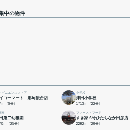
集中の物件
ンビニエンスストア
小学校
イコーマート 那珂後台店
津田小学校
07ｍ（8分）
1713ｍ（22分）
稚園
ファーストフード
田第二幼稚園
すき家 6号ひたちなか田彦店
970ｍ（25分）
2292ｍ（29分）