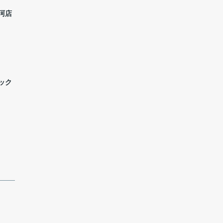
珂店
ック