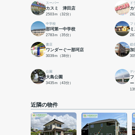
スーパー
ド
カスミ 津田店
カ
2503ｍ（32分）
2
中学校
フ
那珂第一中学校
ミ
2783ｍ（35分）
2
書店
総
ワンダーぐー那珂店
加
3039ｍ（38分）
3
公園
デ
大島公園
フ
3435ｍ（43分）
ー
1
近隣の物件