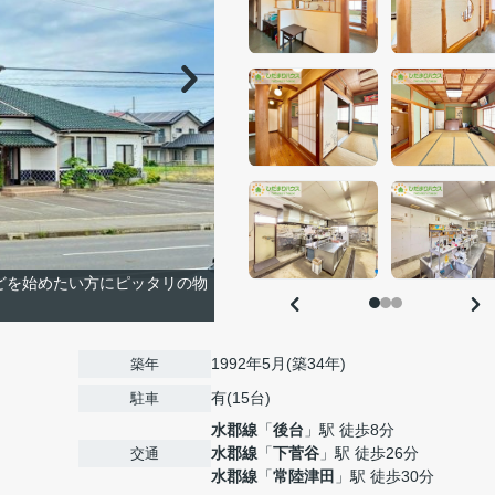
どを始めたい方にピッタリの物
1992年5月(築34年)
築年
有(15台)
駐車
水郡線
「
後台
」駅 徒歩8分
水郡線
「
下菅谷
」駅 徒歩26分
交通
水郡線
「
常陸津田
」駅 徒歩30分