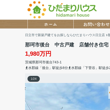
ホーム
お問い合わせ
日立市で新築戸建てをお探しならひだまりハウス日立店
那珂市後台 中古戸建 店舗付き住宅
1,980万円
茨城県
那珂市
後台
743-1
水郡線「後台」駅徒歩8分
水郡線「下菅谷」駅徒歩2
1
/
24