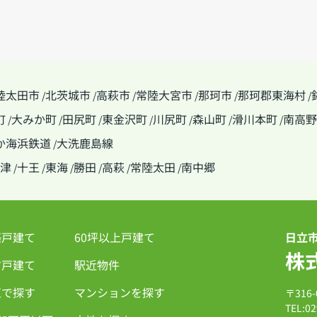
陸太田市
北茨城市
高萩市
常陸大宮市
那珂市
那珂郡東海村
/
/
/
/
/
/
町
大みか町
田尻町
東金沢町
川尻町
森山町
滑川本町
南高野
/
/
/
/
/
/
/
か海浜鉄道
大洗鹿島線
/
津
十王
東海
勝田
高萩
常陸太田
南中郷
/
/
/
/
/
/
築戸建て
60坪以上戸建て
日立
株
古戸建て
駅近物件
区で探す
マンションを探す
〒316
TEL:02