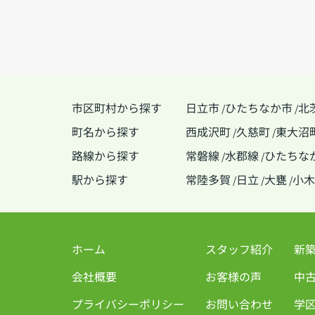
市区町村から探す
日立市
ひたちなか市
北
/
/
町名から探す
西成沢町
久慈町
東大沼
/
/
路線から探す
常磐線
水郡線
ひたちな
/
/
駅から探す
常陸多賀
日立
大甕
小木
/
/
/
ホーム
スタッフ紹介
新
会社概要
お客様の声
中
プライバシーポリシー
お問い合わせ
学