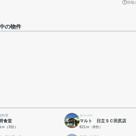
情報
集中の物件
風料理
スーパー
府食堂
マルト 日立ＳＣ田尻店
01ｍ（3分）
621ｍ（8分）