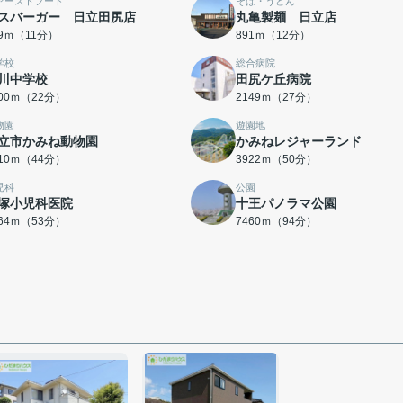
ァーストフード
そば・うどん
スバーガー 日立田尻店
丸亀製麺 日立店
09ｍ（11分）
891ｍ（12分）
学校
総合病院
川中学校
田尻ケ丘病院
700ｍ（22分）
2149ｍ（27分）
物園
遊園地
立市かみね動物園
かみねレジャーランド
510ｍ（44分）
3922ｍ（50分）
児科
公園
塚小児科医院
十王パノラマ公園
164ｍ（53分）
7460ｍ（94分）