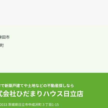
鉾田市
町
市で新築戸建てや土地などの不動産探しなら
式会社ひだまりハウス日立店
-0033 茨城県日立市中成沢町３丁目1-15