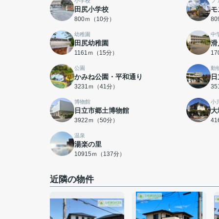
小学校
フ
田尻小学校
モ
800ｍ（10分）
8
幼稚園
中
田尻幼稚園
滑
1161ｍ（15分）
1
公園
動
かみね公園・平和通り
日
3231ｍ（41分）
3
博物館
小
日立市郷土博物館
大
3922ｍ（50分）
4
温泉
湯楽の里
10915ｍ（137分）
近隣の物件