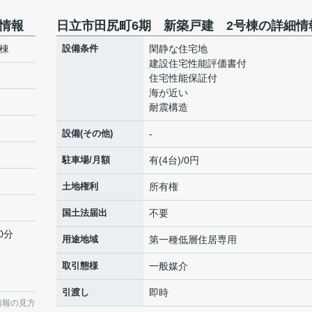
情報
日立市田尻町6期 新築戸建 2号棟の詳細情
棟
設備条件
閑静な住宅地
建設住宅性能評価書付
住宅性能保証付
海が近い
耐震構造
設備(その他)
-
駐車場/月額
有(4台)/0円
土地権利
所有権
国土法届出
不要
0分
用途地域
第一種低層住居専用
取引態様
一般媒介
引渡し
即時
情報の見方