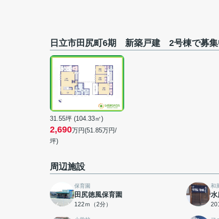
日立市田尻町6期 新築戸建 2号棟で募
31.55坪 (104.33㎡)
2,690
万円(51.85万円/
坪)
周辺施設
保育園
和
田尻徳風保育園
水
122ｍ（2分）
2