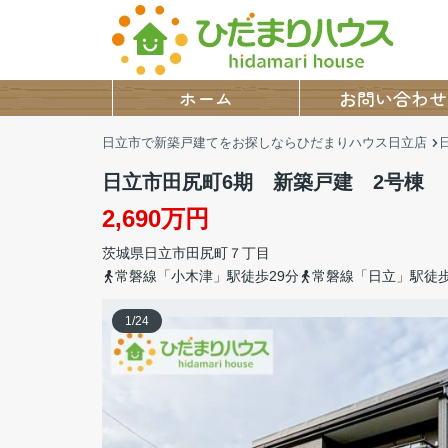
ホーム
お問い合わせ
日立市で新築戸建てをお探しならひだまりハウス日立店
日立市田尻町6期 新築戸建 2号棟
2,690万円
茨城県
日立市
田尻町
７丁目
常磐線「小木津」駅徒歩29分
常磐線「日立」駅徒歩
1
/
24