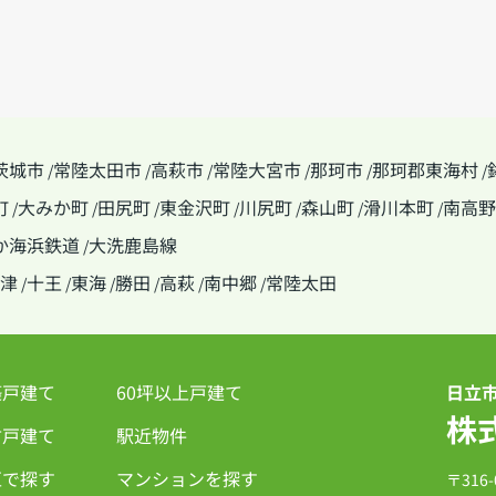
茨城市
常陸太田市
高萩市
常陸大宮市
那珂市
那珂郡東海村
/
/
/
/
/
/
町
大みか町
田尻町
東金沢町
川尻町
森山町
滑川本町
南高野
/
/
/
/
/
/
/
か海浜鉄道
大洗鹿島線
/
津
十王
東海
勝田
高萩
南中郷
常陸太田
/
/
/
/
/
/
築戸建て
60坪以上戸建て
日立
株
古戸建て
駅近物件
区で探す
マンションを探す
〒316