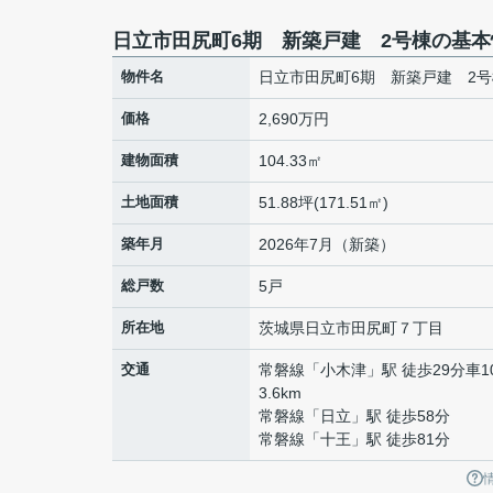
日立市田尻町6期 新築戸建 2号棟の基本
物件名
日立市田尻町6期 新築戸建 2号
価格
2,690万円
建物面積
104.33㎡
土地面積
51.88坪(171.51㎡)
築年月
2026年7月（新築）
総戸数
5戸
所在地
茨城県
日立市
田尻町
７丁目
交通
常磐線
「
小木津
」駅 徒歩29分車1
3.6km
常磐線
「
日立
」駅 徒歩58分
常磐線
「
十王
」駅 徒歩81分