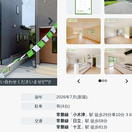
合わせくださいませ!(^^)!
2026年7月(新築)
築年
有(4台)
駐車
常磐線
「
小木津
」駅 徒歩29分車10分 3.6
常磐線
「
日立
」駅 徒歩58分
交通
常磐線
「
十王
」駅 徒歩81分