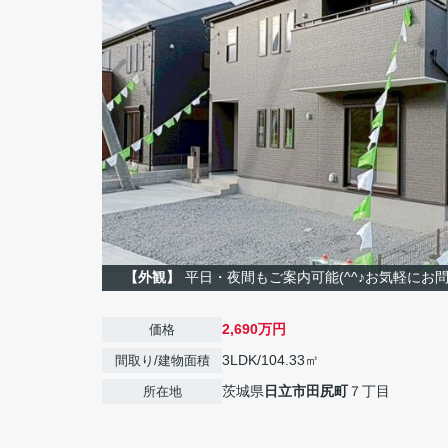
【外観】
平日・夜間もご案内可能(^^♪お気軽にお問い
2,690万円
価格
3LDK/104.33㎡
間取り/建物面積
茨城県
日立市
田尻町
７丁目
所在地