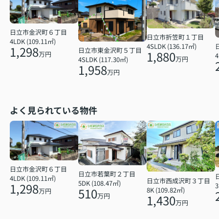
日立市金沢町６丁目
日立市折笠町１丁目
4LDK (109.11㎡)
4SLDK (136.17㎡)
1,298
日立市東金沢町５丁目
1,880
万円
4
万円
4SLDK (117.30㎡)
1,958
万円
よく見られている物件
日立市金沢町６丁目
日立市若葉町２丁目
4LDK (109.11㎡)
日立市西成沢町３丁目
5DK (108.47㎡)
1,298
3
510
8K (109.82㎡)
万円
万円
1,430
万円