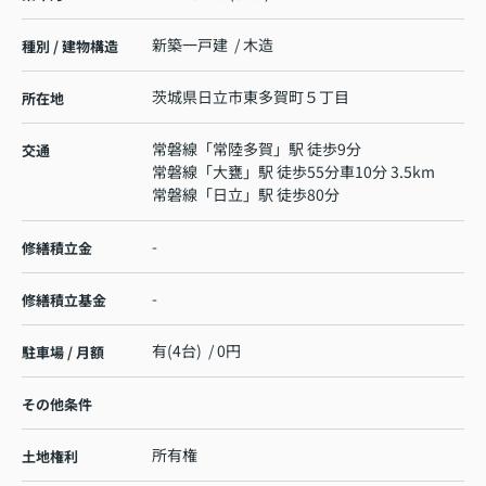
新築一戸建 / 木造
種別 / 建物構造
茨城県
日立市
東多賀町
５丁目
所在地
常磐線
「
常陸多賀
」駅 徒歩9分
交通
常磐線
「
大甕
」駅 徒歩55分車10分 3.5km
常磐線
「
日立
」駅 徒歩80分
-
修繕積立金
-
修繕積立基金
有(4台) / 0円
駐車場 / 月額
その他条件
所有権
土地権利