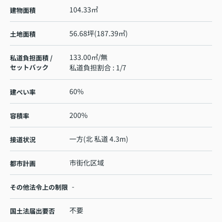
104.33㎡
建物面積
56.68坪(187.39㎡)
土地面積
133.00㎡/無
私道負担面積 /
セットバック
私道負担割合 : 1/7
60%
建ぺい率
200%
容積率
一方(北 私道 4.3m)
接道状況
市街化区域
都市計画
-
その他法令上の制限
不要
国土法届出要否