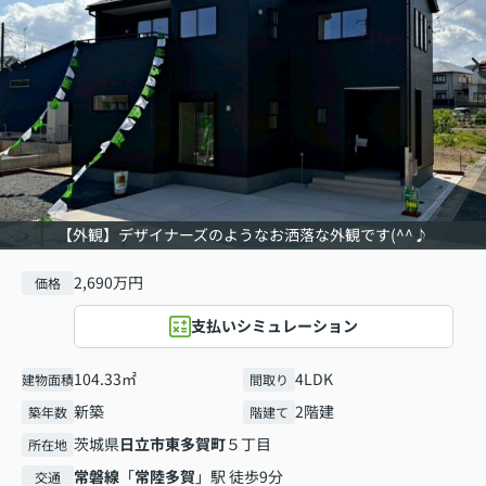
【外観】デザイナーズのようなお洒落な外観です(^^♪
2,690万円
価格
支払いシミュレーション
104.33㎡
4LDK
建物面積
間取り
新築
2階建
築年数
階建て
茨城県
日立市
東多賀町
５丁目
所在地
常磐線
「
常陸多賀
」駅 徒歩9分
交通