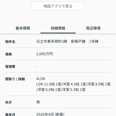
地図アプリで見る
基本情報
詳細情報
周辺環境
日立市東多賀町3期 新築戸建 1号棟
物件名
2,690万円
価格
-
管理費
4LDK
間取り / 詳細
LDK 11.0帖 1室
/
洋室 4.5帖 1室
/
洋室 8.0帖 1室
/
洋室 6.0帖 1室
/
洋室 5.3帖 1室
南
向き
2026年4月 (新築)
築年月