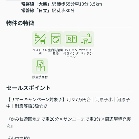
常磐線
「
大甕
」駅 徒歩55分車10分 3.5km
常磐線
「
日立
」駅 徒歩80分
物件の特徴
バストイレ
室内洗濯機
TVモニタ
カウンター
別
置場
付きインタ
キッチン
ーホン
独立洗面台
セールスポイント
【サマーキャンペーン対象♪】月々7万円台｜河原子小｜河原子
中｜耐震等級3級☆彡
『かみね遊園地まで車20分×サンユーまで車3分×周辺環境充実
☆』
《小中学校》