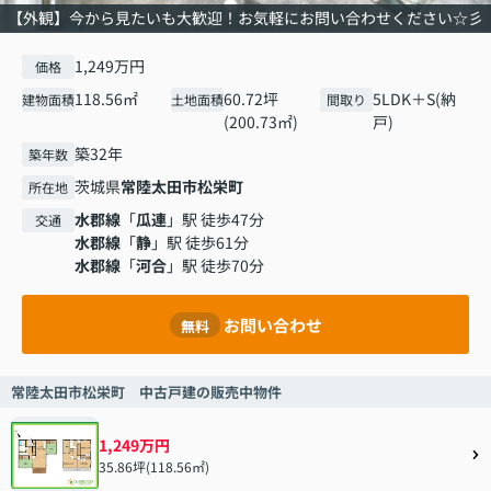
【外観】今から見たいも大歓迎！お気軽にお問い合わせください☆彡
1,249万円
価格
118.56㎡
60.72坪
5LDK＋S(納
建物面積
土地面積
間取り
(200.73㎡)
戸)
築32年
築年数
茨城県
常陸太田市
松栄町
所在地
水郡線
「
瓜連
」駅 徒歩47分
交通
水郡線
「
静
」駅 徒歩61分
水郡線
「
河合
」駅 徒歩70分
お問い合わせ
無料
常陸太田市松栄町 中古戸建の販売中物件
1,249万円
35.86坪(118.56㎡)