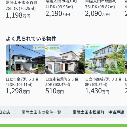
常陸太田市増井町
常陸太田市磯部町
常陸太田市薬谷町
4
4LDK (93.96㎡)
3SLDK (98.82㎡)
2SLDK (70.25㎡)
2,190
2,090
1,198
万円
万円
万円
よく見られている物件
日立市金沢町６丁目
日立市若葉町２丁目
日立市西成沢町３丁目
4LDK (109.11㎡)
5DK (108.47㎡)
8K (109.82㎡)
3
1,298
510
1,430
万円
万円
万円
日立店
常陸太田市の物件一覧
常陸太田市松栄町 中古戸建