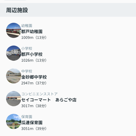
周辺施設
幼稚園
郡戸幼稚園
1009ｍ（13分）
小学校
郡戸小学校
1026ｍ（13分）
中学校
金砂郷中学校
2947ｍ（37分）
コンビニエンスストア
セイコーマート あらごや店
3017ｍ（38分）
保育園
瓜連保育園
3051ｍ（39分）