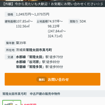
【外観】今から見たいも大歓迎！お気軽にお問い合わせください☆彡
1,049万円～1,079万円
価格
107.85㎡～
74.97坪～
5DK
建物面積
土地面積
間取り
132.56㎡
98.22坪
(247.84㎡～
324.71㎡)
築39年
築年数
茨城県
常陸太田市
真弓町
所在地
水郡線
「
常陸太田
」駅 徒歩79分
交通
水郡線
「
谷河原
」駅 徒歩89分
常磐線
「
常陸多賀
」駅 徒歩99分
お問い合わせ
無料
常陸太田市真弓町 中古戸建の販売中物件
1,049万円