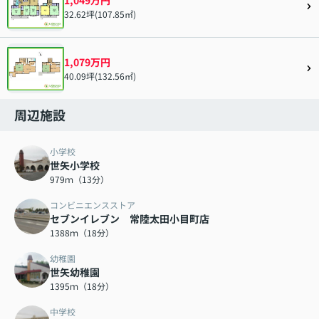
32.62坪(107.85㎡)
1,079万円
40.09坪(132.56㎡)
周辺施設
小学校
世矢小学校
979ｍ（13分）
コンビニエンスストア
セブンイレブン 常陸太田小目町店
1388ｍ（18分）
幼稚園
世矢幼稚園
1395ｍ（18分）
中学校