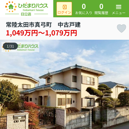
0
0
メニュー
お気に入り
閲覧履歴
常陸太田市真弓町 中古戸建
1,049万円～1,079万円
1
/
31