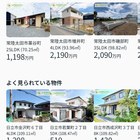
常陸太田市増井町
常陸太田市磯部町
常陸太田市薬谷町
4
4LDK (93.96㎡)
3SLDK (98.82㎡)
2SLDK (70.25㎡)
2,190
2,090
1,198
万円
万円
万円
よく見られている物件
日立市金沢町６丁目
日立市若葉町２丁目
日立市西成沢町３丁目
4LDK (109.11㎡)
5DK (108.47㎡)
8K (109.82㎡)
3
1,298
510
1,430