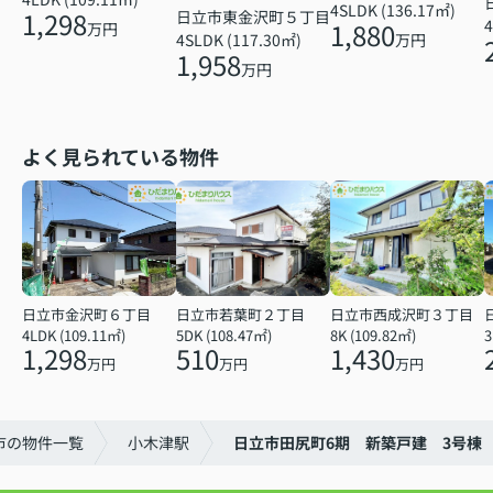
4SLDK (136.17㎡)
1,298
日立市東金沢町５丁目
4
1,880
万円
4SLDK (117.30㎡)
万円
1,958
万円
よく見られている物件
日立市金沢町６丁目
日立市若葉町２丁目
日立市西成沢町３丁目
4LDK (109.11㎡)
5DK (108.47㎡)
8K (109.82㎡)
3
1,298
510
1,430
万円
万円
万円
市の物件一覧
小木津駅
日立市田尻町6期 新築戸建 3号棟