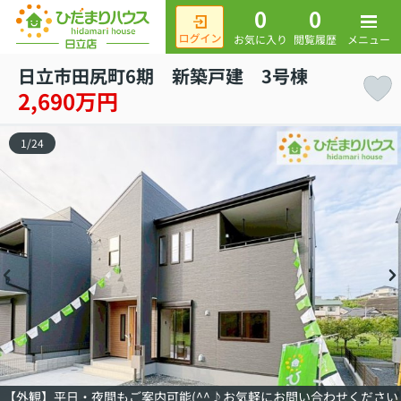
0
0
メニュー
お気に入り
閲覧履歴
日立市田尻町6期 新築戸建 3号棟
2,690万円
1
/
24
【外観】平日・夜間もご案内可能(^^♪お気軽にお問い合わせください