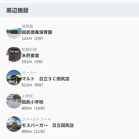
周辺施設
保育園
田尻徳風保育園
122ｍ（2分）
和風料理
水府食堂
201ｍ（3分）
スーパー
マルト 日立ＳＣ田尻店
621ｍ（8分）
小学校
田尻小学校
800ｍ（10分）
ファーストフード
モスバーガー 日立田尻店
809ｍ（11分）