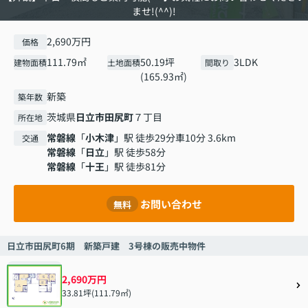
ませ!(^^)!
2,690万円
価格
111.79㎡
50.19坪
3LDK
建物面積
土地面積
間取り
(165.93㎡)
新築
築年数
茨城県
日立市
田尻町
７丁目
所在地
常磐線
「
小木津
」駅 徒歩29分車10分 3.6km
交通
常磐線
「
日立
」駅 徒歩58分
常磐線
「
十王
」駅 徒歩81分
お問い合わせ
無料
日立市田尻町6期 新築戸建 3号棟の販売中物件
2,690万円
33.81坪(111.79㎡)