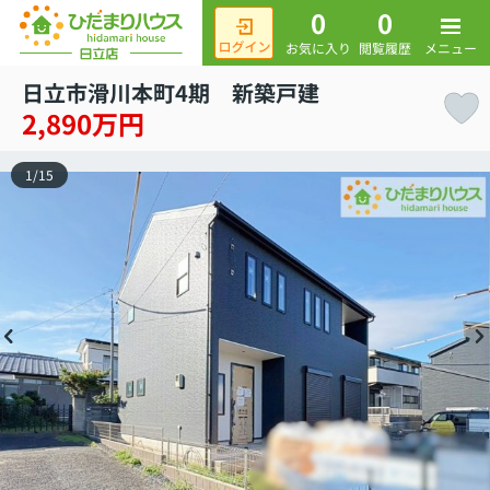
0
0
メニュー
お気に入り
閲覧履歴
日立市滑川本町4期 新築戸建
2,890万円
1
/
15