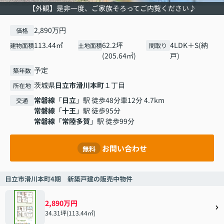
【外観】是非一度、ご家族そろってご内覧ください♪
2,890万円
価格
113.44㎡
62.2坪
4LDK＋S(納
建物面積
土地面積
間取り
(205.64㎡)
戸)
予定
築年数
茨城県
日立市
滑川本町
１丁目
所在地
常磐線
「
日立
」駅 徒歩48分車12分 4.7km
交通
常磐線
「
十王
」駅 徒歩95分
常磐線
「
常陸多賀
」駅 徒歩99分
お問い合わせ
無料
日立市滑川本町4期 新築戸建の販売中物件
2,890万円
34.31坪(113.44㎡)