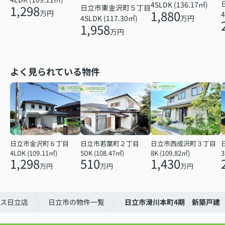
4SLDK (136.17㎡)
1,298
日立市東金沢町５丁目
1,880
万円
4
4SLDK (117.30㎡)
万円
1,958
万円
よく見られている物件
日立市金沢町６丁目
日立市若葉町２丁目
日立市西成沢町３丁目
4LDK (109.11㎡)
5DK (108.47㎡)
8K (109.82㎡)
3
1,298
510
1,430
万円
万円
万円
ス日立店
日立市の物件一覧
日立市滑川本町4期 新築戸建