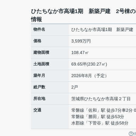
ひたちなか市高場1期 新築戸建 2号棟の
情報
物件名
ひたちなか市高場1期 新築戸建
価格
3,599万円
建物面積
108.47㎡
土地面積
69.65坪(230.27㎡)
築年月
2026年8月（予定）
総戸数
2戸
所在地
茨城県
ひたちなか市
高場
２丁目
交通
常磐線
「
佐和
」駅 徒歩7分車2分 0
常磐線
「
勝田
」駅 徒歩53分
水郡線
「
下菅谷
」駅 徒歩58分