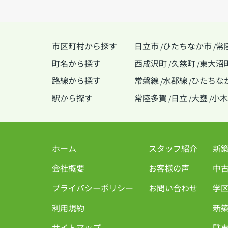
市区町村から探す
日立市
ひたちなか市
常
/
/
町名から探す
西成沢町
久慈町
東大沼
/
/
路線から探す
常磐線
水郡線
ひたちな
/
/
駅から探す
常陸多賀
日立
大甕
小木
/
/
/
ホーム
スタッフ紹介
新
会社概要
お客様の声
中
プライバシーポリシー
お問い合わせ
学
利用規約
新築
サイトマップ
駐車