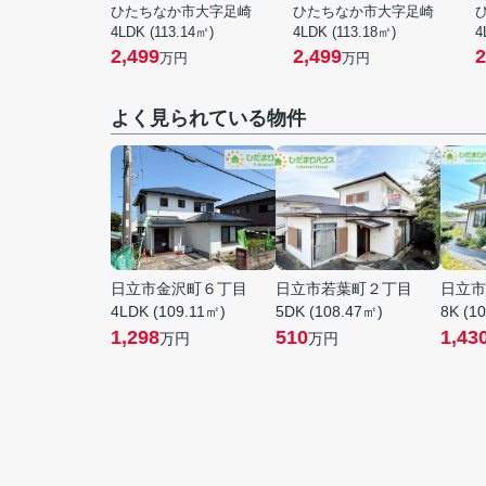
ひたちなか市大字足崎
ひたちなか市大字足崎
4LDK (113.14㎡)
4LDK (113.18㎡)
4
2,499
2,499
2
万円
万円
よく見られている物件
日立市金沢町６丁目
日立市若葉町２丁目
日立市
4LDK (109.11㎡)
5DK (108.47㎡)
8K (1
1,298
510
1,43
万円
万円