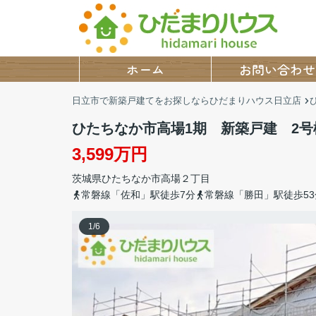
ホーム
お問い合わせ
日立市で新築戸建てをお探しならひだまりハウス日立店
ひたちなか市高場1期 新築戸建 2号
3,599万円
茨城県
ひたちなか市
高場
２丁目
常磐線「佐和」駅徒歩7分
常磐線「勝田」駅徒歩53
1
/
6