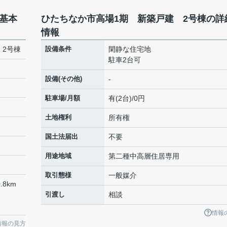
基本
ひたちなか市高場1期 新築戸建 2号棟の詳
情報
 2号棟
設備条件
閑静な住宅地
駐車2台可
設備(その他)
-
駐車場/月額
有(2台)/0円
土地権利
所有権
国土法届出
不要
用途地域
第二種中高層住居専用
取引態様
一般媒介
.8km
引渡し
相談
情報
情報の見方