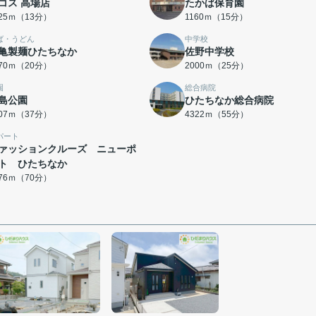
コス 高場店
たかば保育園
025ｍ（13分）
1160ｍ（15分）
ば・うどん
中学校
亀製麺ひたちなか
佐野中学校
570ｍ（20分）
2000ｍ（25分）
園
総合病院
島公園
ひたちなか総合病院
907ｍ（37分）
4322ｍ（55分）
パート
ァッションクルーズ ニューポ
ト ひたちなか
576ｍ（70分）