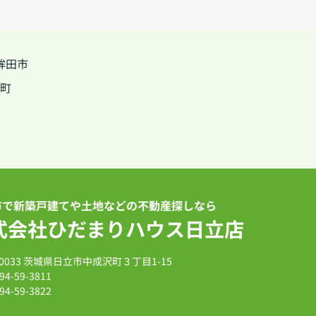
鉾田市
町
市で新築戸建てや土地などの不動産探しなら
式会社ひだまりハウス日立店
-0033 茨城県日立市中成沢町３丁目1-15
94-59-3811
94-59-3822