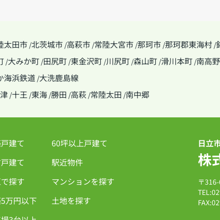
陸太田市
北茨城市
高萩市
常陸大宮市
那珂市
那珂郡東海村
/
/
/
/
/
/
町
大みか町
田尻町
東金沢町
川尻町
森山町
滑川本町
南高野
/
/
/
/
/
/
/
か海浜鉄道
大洗鹿島線
/
津
十王
東海
勝田
高萩
常陸太田
南中郷
/
/
/
/
/
/
築戸建て
60坪以上戸建て
日立
株
古戸建て
駅近物件
区で探す
マンションを探す
〒316
TEL:02
5万円以下
土地を探す
FAX:02
場3台以上