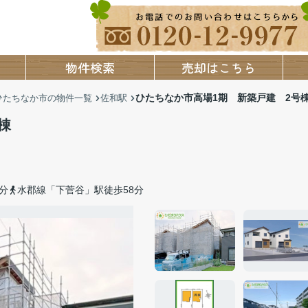
物件検索
売却はこちら
ひたちなか市高場1期 新築戸建 2号
ひたちなか市の物件一覧
佐和駅
棟
分
水郡線「下菅谷」駅徒歩58分