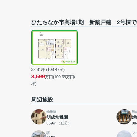
ひたちなか市高場1期 新築戸建 2号棟
32.81坪 (108.47㎡)
3,599
万円(109.69万円/
坪)
周辺施設
幼稚園
焼
明成幼稚園
焼
869ｍ（11分）
8
駅
フ