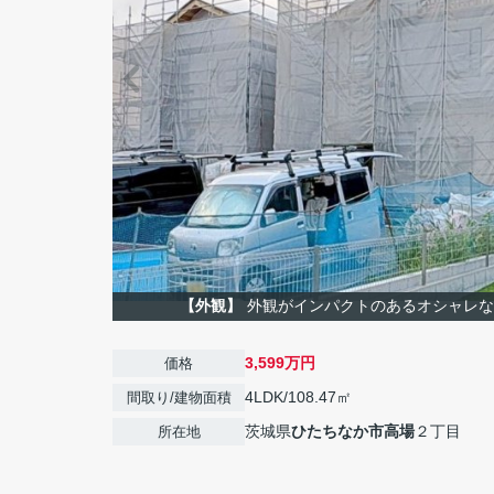
【外観】
外観がインパクトのあるオシャレな
3,599万円
価格
4LDK/108.47㎡
間取り/建物面積
茨城県
ひたちなか市
高場
２丁目
所在地