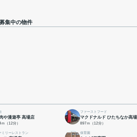
で募集中の物件
肉
ファーストフード
肉や漫遊亭 高場店
マクドナルド ひたちなか高
84ｍ（12分）
897ｍ（12分）
ァミリーレストラン
保育園