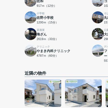
佐和
コ
917ｍ（12分）
1
小学校
そ
佐野小学校
丸
1200ｍ（15分）
1
居酒屋
公
海ざん
大
2619ｍ（33分）
2
クリニック
デ
やまき内科クリニック
フ
4787ｍ（60分）
ー
5
近隣の物件