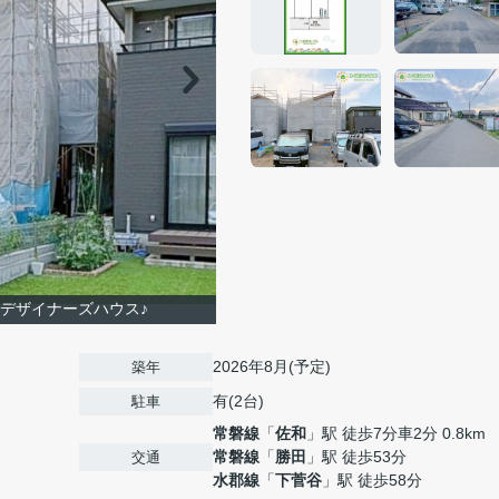
デザイナーズハウス♪
2026年8月(予定)
築年
有(2台)
駐車
常磐線
「
佐和
」駅 徒歩7分車2分 0.8km
常磐線
「
勝田
」駅 徒歩53分
交通
水郡線
「
下菅谷
」駅 徒歩58分