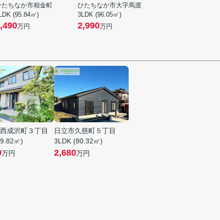
ひたちなか市相金町
ひたちなか市大字馬渡
LDK (95.84㎡)
3LDK (96.05㎡)
,490
2,990
万円
万円
西成沢町３丁目
日立市久慈町５丁目
09.82㎡)
3LDK (80.32㎡)
0
2,680
万円
万円