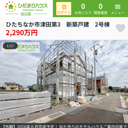
0
0
メニュー
お気に入り
閲覧履歴
ひたちなか市津田第3 新築戸建 2号棟
2,290万円
1
/
17
【外観】2026年８月完成予定！ 似た作りのモデルハウスご案内可能で