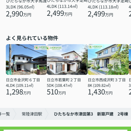
ひたちなか市大字足崎
ひたちなか市大字足崎
ひたちなか市大字馬渡
4LDK (113.14㎡)
4
4LDK (113.18㎡)
3LDK (96.05㎡)
2,499
2,499
2,990
万円
万円
万円
よく見られている物件
日立市金沢町６丁目
日立市若葉町２丁目
日立市西成沢町３丁目
4LDK (109.11㎡)
5DK (108.47㎡)
8K (109.82㎡)
3
1,298
510
1,430
万円
万円
万円
件一覧
常陸津田駅
ひたちなか市津田第3 新築戸建 2号棟