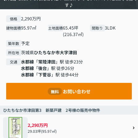
す♪
2,290万円
価格
95.97㎡
65.45坪
3LDK
建物面積
土地面積
間取り
(216.37㎡)
予定
築年数
茨城県
ひたちなか市
大字津田
所在地
水郡線
「
常陸津田
」駅 徒歩23分
交通
水郡線
「
後台
」駅 徒歩26分
水郡線
「
下菅谷
」駅 徒歩44分
お問い合わせ
無料
ひたちなか市津田第3 新築戸建 2号棟の販売中物件
2,290万円
29.03坪(95.97㎡)