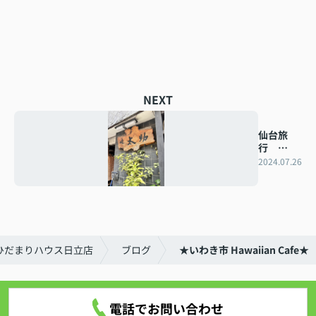
NEXT
仙台旅
行
part2
2024.07.26
ひだまりハウス日立店
ブログ
★いわき市 Hawaiian Cafe★
電話でお問い合わせ