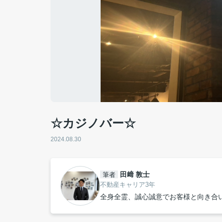
☆カジノバー☆
2024.08.30
田﨑 敦士
筆者
不動産キャリア3年
全身全霊、誠心誠意でお客様と向き合