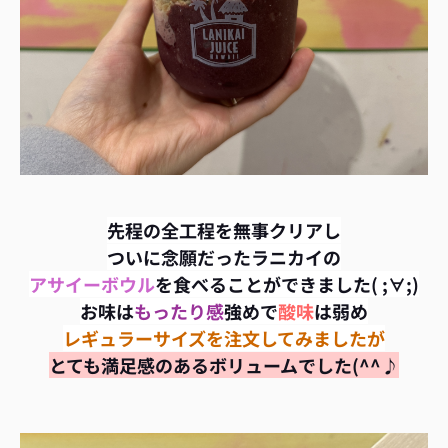
先程の全工程を無事クリアし
ついに念願だったラニカイの
アサイーボウル
を食べることができました( ;∀;)
お味は
もったり感
強めで
酸味
は弱め
レギュラーサイズを注文してみましたが
とても満足感のあるボリュームでした(^^♪