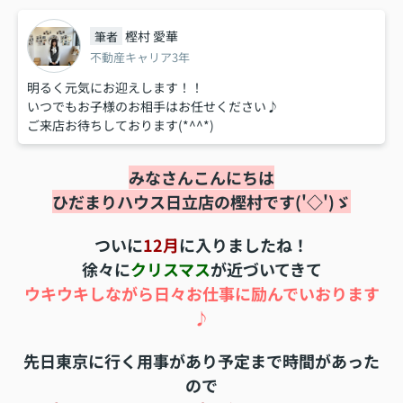
樫村 愛華
筆者
不動産キャリア3年
明るく元気にお迎えします！！
いつでもお子様のお相手はお任せください♪
ご来店お待ちしております(*^^*)
みなさんこんにちは
ひだまりハウス日立店の樫村です('◇')ゞ
ついに
12月
に入りましたね！
徐々に
クリスマス
が近づいてきて
ウキウキしながら日々お仕事に励んでいおります
♪
先日東京に行く用事があり予定まで時間があった
ので