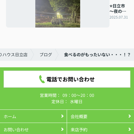
⭐日立市
～夜の動
物園～⭐
2025.07.31
りハウス日立店
ブログ
食べるのがもったいない・・・！？
電話でお問い合わせ
営業時間：
09：00～20：00
定休日：
水曜日
ホーム
会社概要
お問い合わせ
来店予約