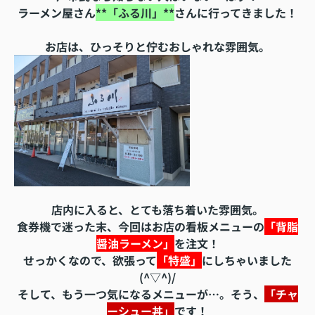
ラーメン屋さん
**「ふる川」**
さんに行ってきました！
お店は、ひっそりと佇むおしゃれな雰囲気。
店内に入ると、とても落ち着いた雰囲気。
食券機で迷った末、今回はお店の看板メニューの
「背脂
醤油ラーメン」
を注文！
せっかくなので、欲張って
「特盛」
にしちゃいました
(^▽^)/
そして、もう一つ気になるメニューが…。そう、
「チャ
ーシュー丼」
です！