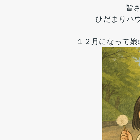
皆
ひだまりハ
１２月になって娘