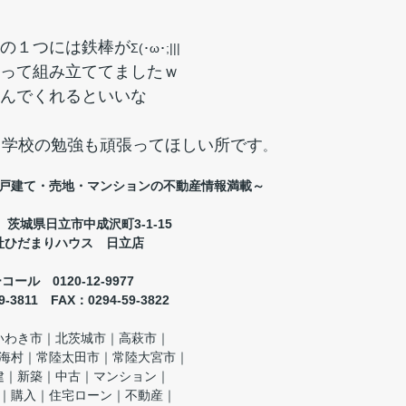
の１つには鉄棒が
Σ(･ω･;|||
って組み立ててましたｗ
んでくれるといいな
て学校の勉強も頑張ってほしい所です
。
戸建て・売地・マンションの不動産情報満載～
33 茨城県日立市中成沢町3-1-15
社ひだまりハウス 日立店
ール 0120-12-9977
59-3811 FAX：0294-59-3822
いわき市｜北茨城市｜高萩市｜
海村｜常陸太田市｜常陸大宮市｜
建｜新築｜中古｜マンション｜
｜購入｜住宅ローン｜不動産｜