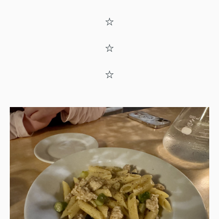
☆
☆
☆