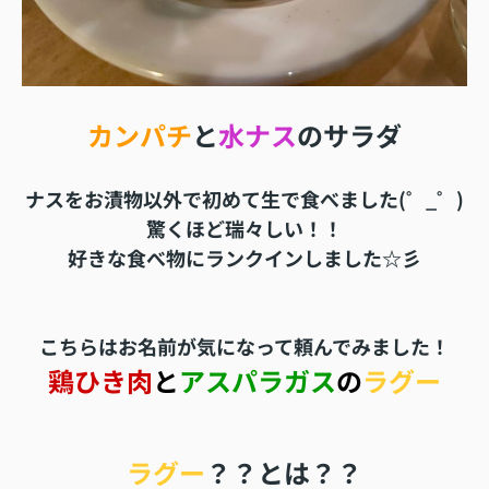
カンパチ
と
水ナス
のサラダ
ナスをお漬物以外で初めて生で食べました(゜_゜)
驚くほど瑞々しい！！
好きな食べ物にランクインしました☆彡
こちらはお名前が気になって頼んでみました！
鶏ひき肉
と
アスパラガス
の
ラグー
ラグー
？？とは？？