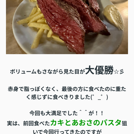
大優勝
ボリュームもさながら見た目が
☆彡
赤身で脂っぽくなく、最後の方に食べたのに重た
く感じずに食べきりました(゜_゜)
今回も大満足でした＾＾が！！
カキ
と
あおさ
の
パスタ
実は、前回食べた
狙
いで今回行ってきたのですが