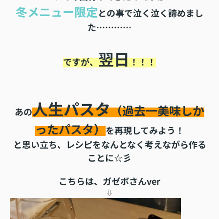
冬メニュー限定
との事で泣く泣く諦めまし
た…………
翌日
ですが、
！！！
人生パスタ
（過去一美味しか
あの
ったパスタ）
を再現してみよう！
と思い立ち、レシピをなんとなく考えながら作る
ことに☆彡
こちらは、ガゼボさんver
⇩