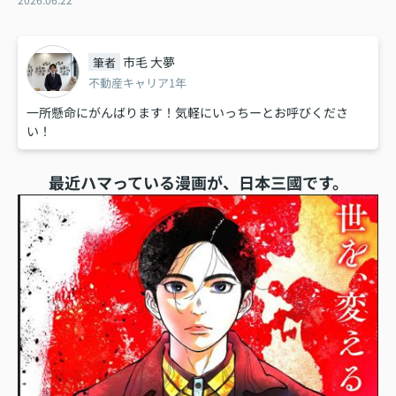
市毛 大夢
筆者
不動産キャリア1年
一所懸命にがんばります！気軽にいっちーとお呼びくださ
い！
最近ハマっている漫画が、
日本三國
です。