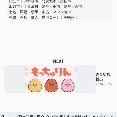
｜日立市｜いわき市｜北茨城市｜高萩市｜
｜那珂市｜｜東海村｜常陸太田市｜常陸大宮市｜
｜土地｜戸建｜新築｜中古｜マンション｜
｜売買｜売却｜購入｜住宅ローン｜不動産｜
NEXT
売り切れ
続出
2026.06.25
ログ
『日本三國』紹介ブログ ～推しキャラはつねちゃんさん！～