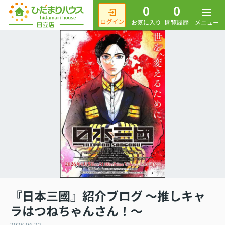
0
0
メニュー
お気に入り
閲覧履歴
『日本三國』紹介ブログ ～推しキャ
ラはつねちゃんさん！～
2026.06.22