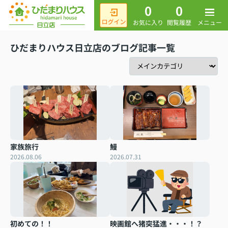
0
0
メニュー
お気に入り
閲覧履歴
ひだまりハウス日立店のブログ記事一覧
家族旅行
鰻
2026.08.06
2026.07.31
初めての！！
映画館へ猪突猛進・・・！？