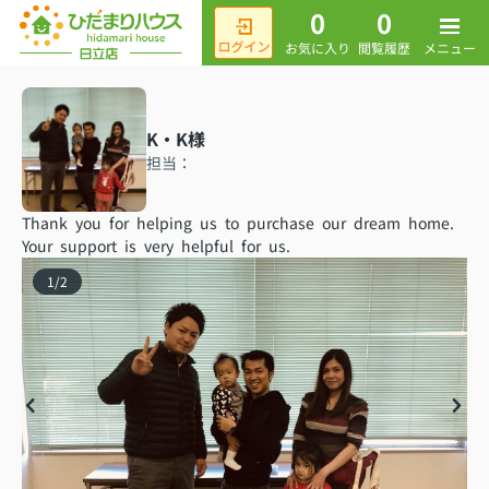
0
0
メニュー
お気に入り
閲覧履歴
K・K様
担当：
Thank you for helping us to purchase our dream home.
Your support is very helpful for us.
1
/
2