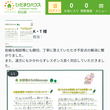
0
0
メニュー
お気に入り
閲覧履歴
K・T 様
担当：
些細な相談等にも親切、丁寧に答えていただき不安点の解消に繋
がりました。
また、遠方にもかかわらずレスポンス良く対応していただきまし
た。
1
/
1