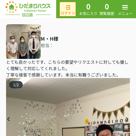
0
0
メニュー
お気に入り
閲覧履歴
M・H様
担当：
とても良かったです、こちらの要望やリクエストに対しても優し
く理解して対応してくれました。
丁寧な接客で感謝しています。本当に有難うございました。
1
/
2