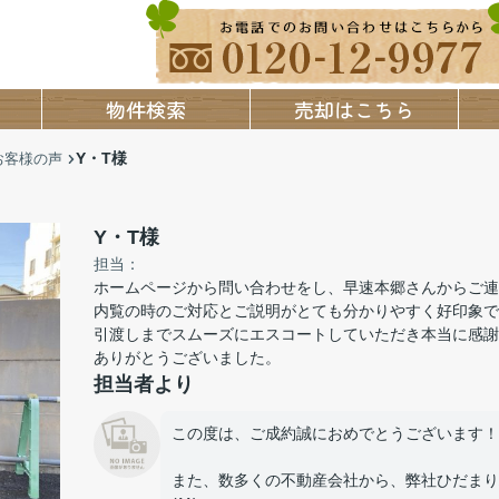
物件検索
売却はこちら
Y・T様
お客様の声
Y・T様
担当：
ホームページから問い合わせをし、早速本郷さんからご連
内覧の時のご対応とご説明がとても分かりやすく好印象で
引渡しまでスムーズにエスコートしていただき本当に感謝
ありがとうございました。
担当者より
この度は、ご成約誠におめでとうございます！
また、数多くの不動産会社から、弊社ひだまり