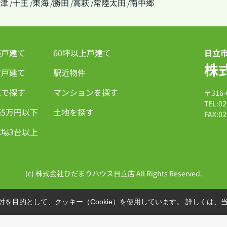
津
十王
東海
勝田
高萩
常陸太田
南中郷
/
/
/
/
/
/
築戸建て
60坪以上戸建て
日立
株
古戸建て
駅近物件
区で探す
マンションを探す
〒316
TEL:02
5万円以下
土地を探す
FAX:02
場3台以上
(c) 株式会社ひだまりハウス日立店 All Rights Reserved.
を目的として、クッキー（Cookie）を使用しています。
詳しくは、