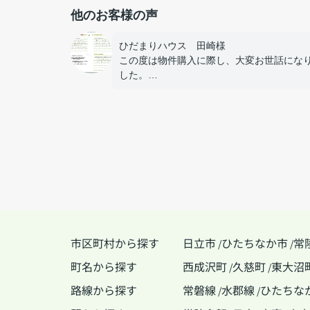
他のお客様の声
ひだまりハウス 田崎様
この度は物件購入に際し、大変お世話にな
した。
色々なワガママを聞いてもらい本当にあり
うございました。
市区町村から探す
日立市
ひたちなか市
常
/
/
町名から探す
西成沢町
久慈町
東大沼
/
/
路線から探す
常磐線
水郡線
ひたちな
/
/