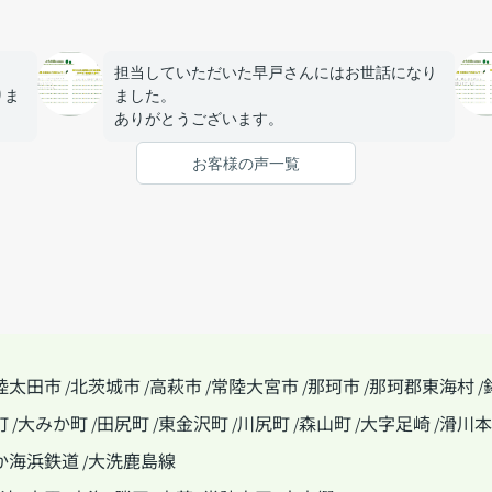
担当していただいた早戸さんにはお世話になり
りま
ました。
ありがとうございます。
がと
お客様の声一覧
陸太田市
北茨城市
高萩市
常陸大宮市
那珂市
那珂郡東海村
/
/
/
/
/
/
町
大みか町
田尻町
東金沢町
川尻町
森山町
大字足崎
滑川本
/
/
/
/
/
/
/
か海浜鉄道
大洗鹿島線
/