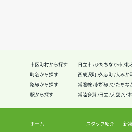
市区町村から探す
日立市
ひたちなか市
北
/
/
町名から探す
西成沢町
久慈町
大みか
/
/
路線から探す
常磐線
水郡線
ひたちな
/
/
駅から探す
常陸多賀
日立
大甕
小木
/
/
/
ホーム
スタッフ紹介
新