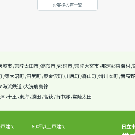
お客様の声一覧
茨城市
常陸太田市
高萩市
那珂市
常陸大宮市
那珂郡東海村
/
/
/
/
/
/
町
東大沼町
田尻町
東金沢町
川尻町
森山町
滑川本町
南高野
/
/
/
/
/
/
/
か海浜鉄道
大洗鹿島線
/
津
十王
東海
勝田
高萩
南中郷
常陸太田
/
/
/
/
/
/
築戸建て
60坪以上戸建て
日立