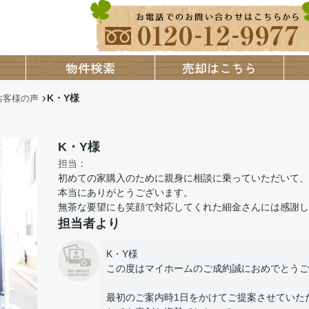
物件検索
売却はこちら
K・Y様
お客様の声
K・Y様
担当：
初めての家購入のために親身に相談に乗っていただいて、
本当にありがとうございます。
無茶な要望にも笑顔で対応してくれた細金さんには感謝し
担当者より
K・Y様
この度はマイホームのご成約誠におめでとうござい
最初のご案内時1日をかけてご提案させていた