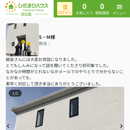
0
0
メニュー
お気に入り
閲覧履歴
S・M様
担当：
細金さんには大変お世話になりました。
とてもしんみになって話を聞いてくださり好印象でした。
なかなか時間がとれないなかメールでのやりとりで分からないこ
とがあっても、
素早く対応して頂き本当にありがとうございました。
1
/
2