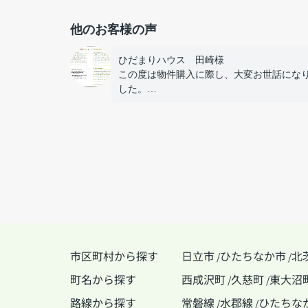
他のお客様の声
ひだまりハウス 田崎様
この度は物件購入に際し、大変お世話にな
した。
色々なワガママを聞いてもらい本当にあり
うございました。
市区町村から探す
日立市
ひたちなか市
北
/
/
町名から探す
西成沢町
久慈町
東大沼
/
/
路線から探す
常磐線
水郡線
ひたちな
/
/