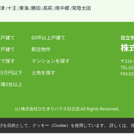
津
十王
東海
勝田
高萩
南中郷
常陸太田
/
/
/
/
/
/
築戸建て
60坪以上戸建て
日立
株
古戸建て
駅近物件
区で探す
マンションを探す
〒316
TEL:02
5万円以下
土地を探す
FAX:02
場3台以上
(c) 株式会社ひだまりハウス日立店 All Rights Reserved.
を目的として、クッキー（Cookie）を使用しています。
詳しくは、