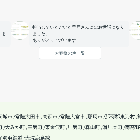
担当していただいた早戸さんにはお世話になり
りま
ました。
ありがとうございます。
がと
お客様の声一覧
茨城市
常陸太田市
高萩市
常陸大宮市
那珂市
那珂郡東海村
/
/
/
/
/
/
町
大みか町
田尻町
東金沢町
川尻町
森山町
滑川本町
南高野
/
/
/
/
/
/
/
か海浜鉄道
大洗鹿島線
/