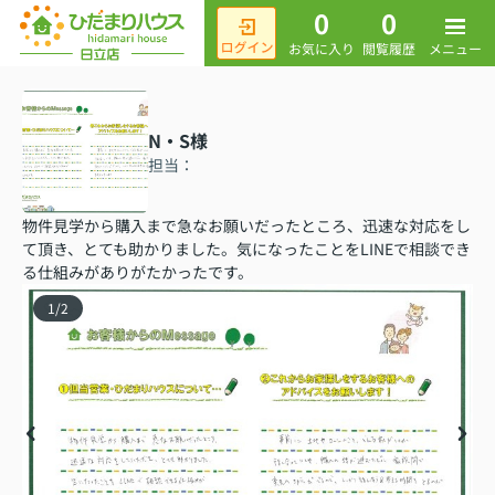
0
0
メニュー
お気に入り
閲覧履歴
N・S様
担当：
物件見学から購入まで急なお願いだったところ、迅速な対応をし
て頂き、とても助かりました。気になったことをLINEで相談でき
る仕組みがありがたかったです。
1
/
2