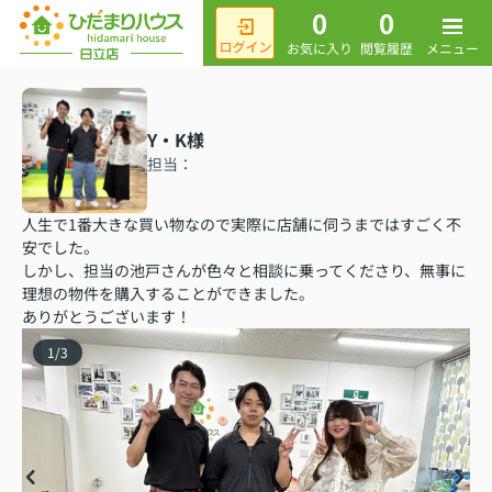
0
0
メニュー
お気に入り
閲覧履歴
Y・K様
担当：
人生で1番大きな買い物なので実際に店舗に伺うまではすごく不
安でした。
しかし、担当の池戸さんが色々と相談に乗ってくださり、無事に
理想の物件を購入することができました。
ありがとうございます！
1
/
3