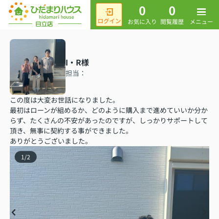
0
0
メニュー
お気に入り
閲覧履歴
I・R様
担当：
この度は大変お世話になりました。
最初はローンが組めるか、どのように購入まで進めていいか分か
らず、たくさんの不安があったのですが、しっかりサポートして
頂き、無事に契約する事ができました。
ありがとうございました。
1
/
2