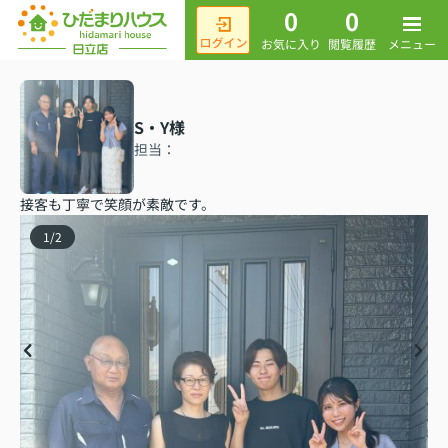
0
0
メニュー
お気に入り
閲覧履歴
S・Y様
担当：
接客も丁寧で笑顔が素敵です。
1
/
2