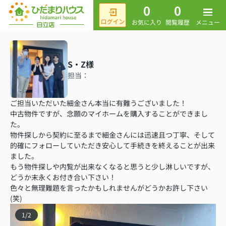
0
0
メニュー
お気に入り
閲覧履歴
S・Z様
担当：
ご担当いただいた細金さん本当に有難うございました！
中古物件ですが、念願のマイホームを購入することができまし
た。
物件探しから契約に至るまで細金さんには迅速且つ丁寧、そして
的確にフォローしていただき安心して手続きを終えることが出来
ました。
もう物件探しや内覧が出来なくなると思うと少し淋しいですが、
どうか末永くお付き合い下さい！
色々と無理難題を言ったかもしれませんがどうかお許し下さい
(笑)
1
/
2