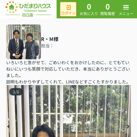
0
0
メニュー
お気に入り
閲覧履歴
R・M様
担当：
いろいろと急がせて、ごめいわくをおかけしたのに、とてもてい
ねいにいつも笑顔で対応していただき、本当にありがとうござい
ました。
説明もわかりやずしてくれて、LINEなどすごくたすかりました。
1
/
2