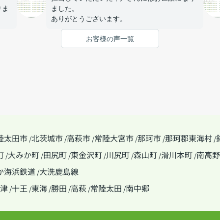
りま
ました。
ありがとうございます。
がと
お客様の声一覧
陸太田市
北茨城市
高萩市
常陸大宮市
那珂市
那珂郡東海村
/
/
/
/
/
/
町
大みか町
田尻町
東金沢町
川尻町
森山町
滑川本町
南高野
/
/
/
/
/
/
/
か海浜鉄道
大洗鹿島線
/
津
十王
東海
勝田
高萩
常陸太田
南中郷
/
/
/
/
/
/