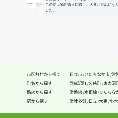
この度は物件購入に際し、大変お世話にな
した。
色々なワガママを聞いてもらい本当にあり
うございました。
市区町村から探す
日立市
ひたちなか市
常
/
/
町名から探す
西成沢町
久慈町
東大沼
/
/
路線から探す
常磐線
水郡線
ひたちな
/
/
駅から探す
常陸多賀
日立
大甕
小木
/
/
/