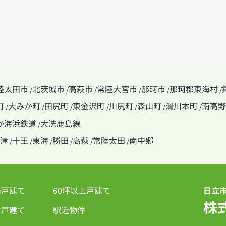
陸太田市
北茨城市
高萩市
常陸大宮市
那珂市
那珂郡東海村
/
/
/
/
/
/
町
大みか町
田尻町
東金沢町
川尻町
森山町
滑川本町
南高野
/
/
/
/
/
/
/
か海浜鉄道
大洗鹿島線
/
津
十王
東海
勝田
高萩
常陸太田
南中郷
/
/
/
/
/
/
築戸建て
60坪以上戸建て
日立
株
古戸建て
駅近物件