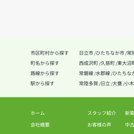
市区町村から探す
日立市
ひたちなか市
常
/
/
町名から探す
西成沢町
久慈町
東大沼
/
/
路線から探す
常磐線
水郡線
ひたちな
/
/
駅から探す
常陸多賀
日立
大甕
小木
/
/
/
ホーム
スタッフ紹介
新
会社概要
お客様の声
中