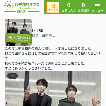
0
0
メニュー
お気に入り
閲覧履歴
I・T様
担当：田﨑 敦士
この度は中古物件の購入に際し、大変お世話になりました。
担当の田﨑さんにはとても誠実で丁寧な対応をして頂いたおかげ
で
初めての手続きもスムーズに進めることが出来ました。
本当にありがとうございました。
1
/
3