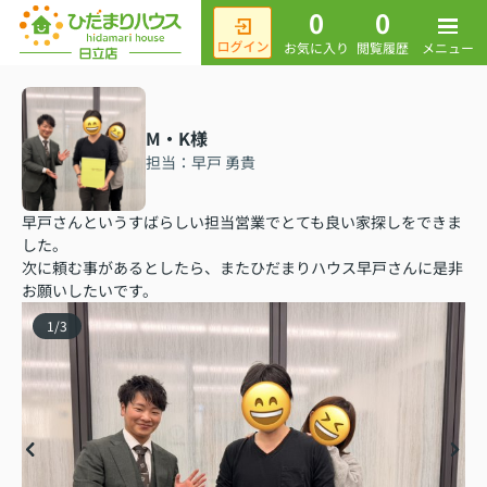
0
0
メニュー
お気に入り
閲覧履歴
M・K様
担当：早戸 勇貴
早戸さんというすばらしい担当営業でとても良い家探しをできま
した。
次に頼む事があるとしたら、またひだまりハウス早戸さんに是非
お願いしたいです。
1
/
3