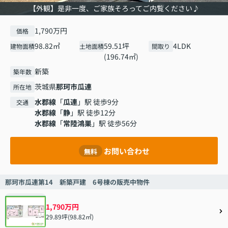
【外観】是非一度、ご家族そろってご内覧ください♪
1,790万円
価格
98.82㎡
59.51坪
4LDK
建物面積
土地面積
間取り
(196.74㎡)
新築
築年数
茨城県
那珂市
瓜連
所在地
水郡線
「
瓜連
」駅 徒歩9分
交通
水郡線
「
静
」駅 徒歩12分
水郡線
「
常陸鴻巣
」駅 徒歩56分
お問い合わせ
無料
那珂市瓜連第14 新築戸建 6号棟の販売中物件
1,790万円
29.89坪(98.82㎡)