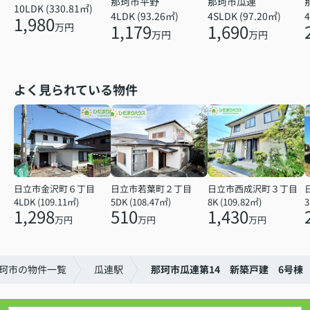
那珂市瓜連
那珂市平野
10LDK (330.81㎡)
4SLDK (97.20㎡)
4
4LDK (93.26㎡)
1,980
1,690
1,179
万円
万円
万円
よく見られている物件
日立市金沢町６丁目
日立市若葉町２丁目
日立市西成沢町３丁目
4LDK (109.11㎡)
5DK (108.47㎡)
8K (109.82㎡)
3
1,298
510
1,430
万円
万円
万円
珂市の物件一覧
瓜連駅
那珂市瓜連第14 新築戸建 6号棟